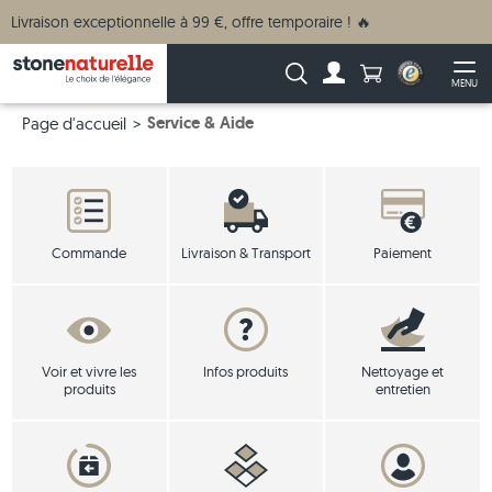
Livraison exceptionnelle à 99 €, offre temporaire ! 🔥
Anzahl Produkte
Recherche :
MENU
Vers le compte
Ouv
Service & Aide
Page d'accueil
Commande
Livraison & Transport
Paiement
Voir et vivre les
Infos produits
Nettoyage et
produits
entretien