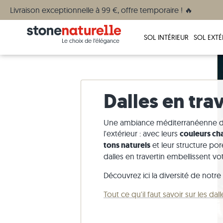
Livraison exceptionnelle à 99 €, offre temporaire ! 🔥
SOL INTÉRIEUR
SOL EXTÉ
Dalles en tra
Une ambiance méditerranéenne d
l'extérieur : avec leurs
couleurs ch
tons naturels
et leur structure por
dalles en travertin embellissent vot
Découvrez ici la diversité de notre
Carrelage en travertin
Dalles en travertin
Palis en granite
Commander des échantillons >
Paiement
Salle de bain
Carrelage
Dalles imi
Blocs mar
Démarrer l
Carrière 
Pierre nat
Tout ce qu'il faut savoir sur les dal
Carrelage en ardoise
Dalles en grès
Palis en basalte
Plus d'information sur notre service des
Vos photos
Cuisine
Carrelage
Dalles im
Blocs mar
Plus d'inf
Contact
Grès céra
échantillons >
augmenté
Carrelage en pierre calcaire
Dalles en granite
Palis en gneiss
Aide & Assistance
Terrasse
Carrelage
Dalles imi
Blocs mar
Presse
Granit