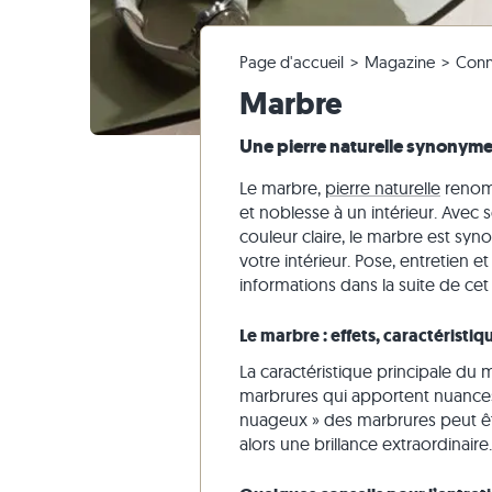
Carrelage en granite
Dalles en ardoise
Faire une réclamation & repasser commande
Salles de séjour
Carrelage
Dalles de
Blocs mar
Entrepris
Pierre cal
Page d'accueil
Magazine
Conn
Carrelage en quartzite
Dalles en pierre calcaire
Modifier la commande & annuler
Tour panoramique
Carrelage
Dalles be
Blocs mar
Marbre
Marbre
Carrelage en marbre
Dalles en marbre
Envoi d'échantillon
Aménagement du jardin
Carrelage
Dalles gri
Blocs mar
Quartzite
Carrelage antique
Dalles en quartzite
Livraison & Transport
Styles d'habitat
Carrelage
Grès
Une pierre naturelle synonyme
Carrelage de mosaique
Dalles en gneiss
Impressions des clients
Ardoise
Le marbre,
pierre naturelle
renomm
Parement
Dalles en basalte
Vidéos
Travertin
et noblesse à un intérieur. Avec s
couleur claire, le marbre est sy
Dalles polygonales
votre intérieur. Pose, entretien 
Margelles de piscine
informations dans la suite de cet a
Le marbre : effets, caractéristi
La caractéristique principale du
marbrures qui apportent nuances 
nuageux » des marbrures peut être
alors une brillance extraordinaire.