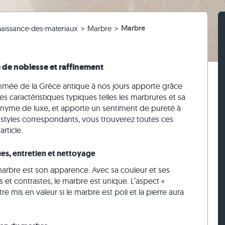
 salle de bain
 3 cm d'épaisseur
ches en travertin
e
caire
Pavés en travertin
Murets en grès
Nettoyage des dalles de terrasse
Marbre
aissance-des-materiaux
Marbre
 blanc
iges
ches en gneiss
Pavés en pierre calcaire
Murets en travertin
 beige
ses
ches en pierre calcaire
Pavés en quartzite
Murets en quartzite
 gris
Pavés en gneiss
Murets en gneiss
 de noblesse et raffinement
Pavés rectangulaires
Parement
ée de la Grèce antique à nos jours apporte grâce
es caractéristiques typiques telles les marbrures et sa
nonyme de luxe, et apporte un sentiment de pureté à
et styles correspondants, vous trouverez toutes ces
rticle.
ques, entretien et nettoyage
 marbre est son apparence. Avec sa couleur et ses
et contrastes, le marbre est unique. L’aspect «
 mis en valeur si le marbre est poli et la pierre aura