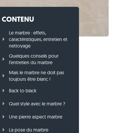
Bordures en pierre calcaire
Vidéos
Bordures en gneiss
CONTENU
Bordures en basalte
Le marbre : effets,
caractéristiques, entretien et
nettoyage
Quelques conseils pour
l’entretien du marbre
Mais le marbre ne doit pas
toujours être blanc !
Back to black
Quel style avec le marbre ?
Une pierre aspect marbre
La pose du marbre