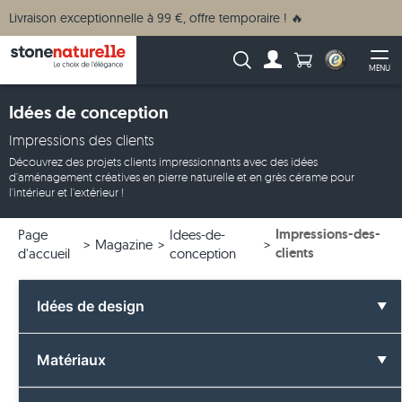
Livraison exceptionnelle à 99 €, offre temporaire ! 🔥
Anzahl Produkte
Recherche :
MENU
Vers le compte
Ouv
Idées de conception
Impressions des clients
Découvrez des projets clients impressionnants avec des idées
d'aménagement créatives en pierre naturelle et en grès cérame pour
l'intérieur et l'extérieur !
Impressions-des-
Page
Idees-de-
Magazine
clients
d'accueil
conception
Idées de design
Toutes les idées de design
Matériaux
Salle de bain