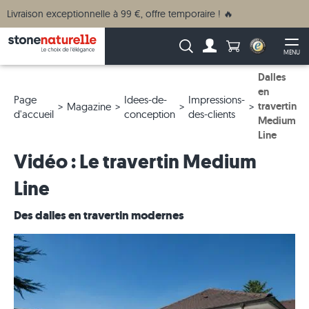
Livraison exceptionnelle à 99 €, offre temporaire ! 🔥
Anzahl Produkte
Recherche :
MENU
Vers le compte
Ouv
Dalles
en
Page
Idees-de-
Impressions-
travertin
Magazine
d'accueil
conception
des-clients
Medium
Line
Vidéo : Le travertin Medium
Line
Des dalles en travertin modernes