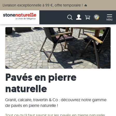
Livraison exceptionnelle à 99 €, offre temporaire ! 🔥
Anzahl Produkte
Recherche :
MENU
Vers le compte
Ouv
Pavés en pierre
naturelle
Granit, calcaire, travertin & Co : découvrez notre gamme
de pavés en pierre naturelle !
Tout ce qu'il faut savoir sur les pavés en pierre naturelle