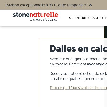
Livraison exceptionnelle à 99 €, offre temporaire ! 🔥
SOL INTÉRIEUR
SOL EXTÉ
Dalles en cal
Avec leur effet global discret et 
en calcaire s'intègrent
avec style
d
Découvrez notre sélection de dall
calcaire de qualité supérieure pour 
Tout ce qu'il faut savoir sur les dal
Carrelage en travertin
Dalles en travertin
Palis en granite
Commander des échantillons >
Paiement
Salle de bain
Carrelage
Dalles imi
Blocs mar
Démarrer l
Carrière 
Pierre nat
Carrelage en ardoise
Dalles en grès
Palis en basalte
Plus d'information sur notre service des
Vos photos
Cuisine
Carrelage
Dalles im
Blocs mar
Plus d'inf
Contact
Grès céra
échantillons >
augmenté
Carrelage en pierre calcaire
Dalles en granite
Palis en gneiss
Aide & Assistance
Terrasse
Carrelage
Dalles imi
Blocs mar
Presse
Granit