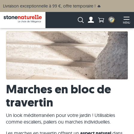
Livraison exceptionnelle à 99 €, offre temporaire ! 🔥
Anzahl Produkte
Recherche :
MENU
Vers le compte
Ouv
Marches en bloc de
travertin
Un look méditerranéen pour votre jardin ! Utilisables
comme escaliers, paliers ou marches individuelles.
Les marches en travertin offrent un
aspect naturel
dans