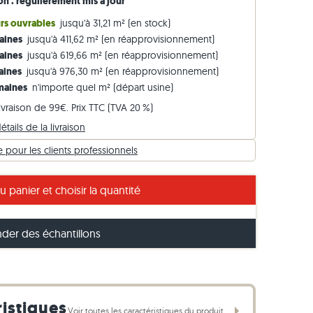
son : régulièrement mis à jour
Bordures en pierre calcaire
Vidéos
urs ouvrables
jusqu'à 31,21 m² (en stock)
maines
jusqu'à 411,62 m² (en réapprovisionnement)
Bordures en gneiss
maines
jusqu'à 619,66 m² (en réapprovisionnement)
Bordures en basalte
maines
jusqu'à 976,30 m² (en réapprovisionnement)
emaines
n'importe quel m² (départ usine)
livraison de 99€. Prix TTC (TVA 20 %)
étails de la livraison
pour les clients professionnels
allant du beige clair au brun noisette prononcé
u panier et choisir la quantité
er des échantillons
ristiques
Voir toutes les caractéristiques du produit