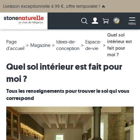
Livraison exceptionnelle à 99 €, offre temporaire ! 🔥
Anzahl Produkte
Recherche :
MENU
Vers le compte
Ouv
Quel sol
intérieur est
Page
Idees-de-
Espace-
Magazine
fait pour
d'accueil
conception
de-vie
moi ?
Quel sol intérieur est fait pour
moi ?
Tous les renseignements pour trouver le sol qui vous
correspond