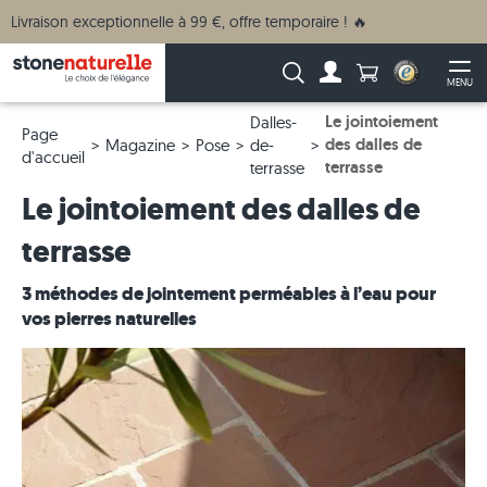
Livraison exceptionnelle à 99 €, offre temporaire ! 🔥
Anzahl Produkte
Recherche :
MENU
Vers le compte
Ouv
Le jointoiement
Dalles-
Page
des dalles de
Magazine
Pose
de-
d'accueil
terrasse
terrasse
Le jointoiement des dalles de
terrasse
3 méthodes de jointement perméables à l’eau pour
vos pierres naturelles