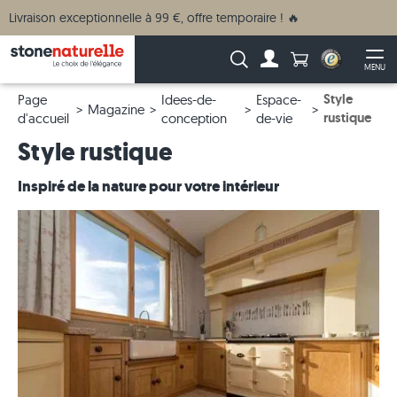
Livraison exceptionnelle à 99 €, offre temporaire ! 🔥
Anzahl Produkte
Recherche :
MENU
Vers le compte
Ouv
Style
Page
Idees-de-
Espace-
Magazine
rustique
d'accueil
conception
de-vie
Style rustique
Inspiré de la nature pour votre intérieur