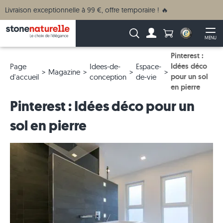
Livraison exceptionnelle à 99 €, offre temporaire ! 🔥
Anzahl Produkte
Recherche :
MENU
Vers le compte
Ouv
Pinterest :
Idées déco
Page
Idees-de-
Espace-
Magazine
pour un sol
d'accueil
conception
de-vie
en pierre
Pinterest : Idées déco pour un
sol en pierre