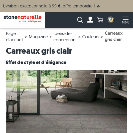
Livraison exceptionnelle à 99 €, offre temporaire ! 🔥
Anzahl Produkte
Recherche :
MENU
Vers le compte
Ouv
Carreaux
Page
Idees-de-
Magazine
Couleurs
gris clair
d'accueil
conception
Carreaux gris clair
Effet de style et d'élégance