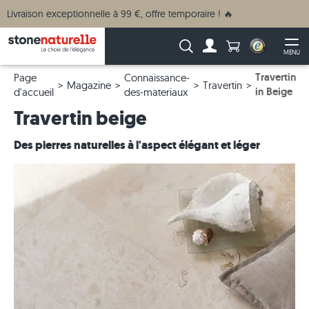
Livraison exceptionnelle à 99 €, offre temporaire ! 🔥
Anzahl Produkte
Recherche :
MENU
Vers le compte
Ouv
Travertin
Page
Connaissance-
Magazine
Travertin
in Beige
d'accueil
des-materiaux
Travertin beige
Des pierres naturelles à l'aspect élégant et léger