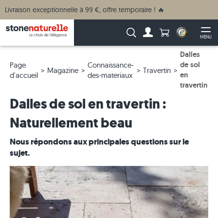
Livraison exceptionnelle à 99 €, offre temporaire ! 🔥
Anzahl Produkte
Recherche :
MENU
Vers le compte
Ouv
Dalles
de sol
Page
Connaissance-
Magazine
Travertin
en
d'accueil
des-materiaux
travertin
Dalles de sol en travertin :
Naturellement beau
Nous répondons aux principales questions sur le
sujet.