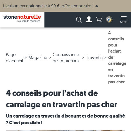
Livraison exceptionnelle à 99 €, offre temporaire ! 🔥
Anzahl Produkte
Recherche :
MENU
Vers le compte
Ouv
4
conseils
pour
l'achat
Page
Connaissance-
de
Magazine
Travertin
d'accueil
des-materiaux
carrelage
en
travertin
pas cher
4 conseils pour l’achat de
carrelage en travertin pas cher
Un carrelage en travertin discount et de bonne qualité
? C’est possible !