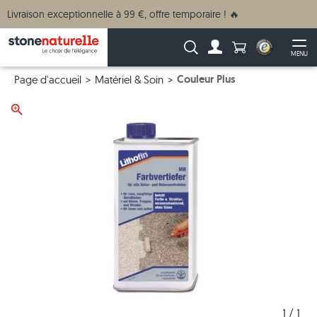
Livraison exceptionnelle à 99 €, offre temporaire ! 🔥
Anzahl Produkte
Recherche :
MENU
Vers le compte
Ouv
Couleur Plus
Page d'accueil
Matériel & Soin
1
 / 
1