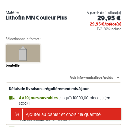
Matériel
À partir de 1 pièce(s)
29,95 €
Lithofin MN Couleur Plus
29,95
€/pièce(s)
TVA 20% incluse
Sélectionner le format :
bouteille
Voir info – emballage/poids
Délais de livraison : régulièrement mis à jour
4 à 10 jours ouvrables
jusqu'à 10000,00 pièce(s) (en
stock)
Frais de livraison de 99€. Prix TTC (TVA 20 %)
Ajouter au panier et choisir la quantité
Voir les détails de la livraison