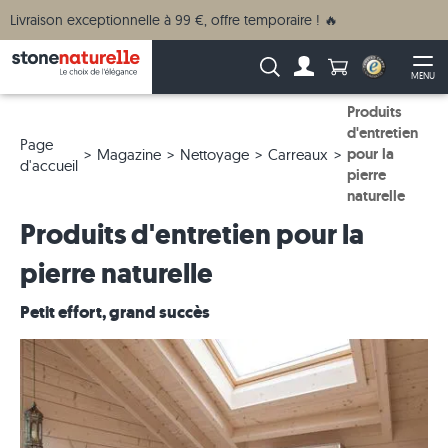
Livraison exceptionnelle à 99 €, offre temporaire ! 🔥
Anzahl Produkte
Recherche :
MENU
Vers le compte
Ouv
Produits
d'entretien
Page
pour la
Magazine
Nettoyage
Carreaux
d'accueil
pierre
naturelle
Produits d'entretien pour la
pierre naturelle
Petit effort, grand succès