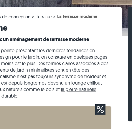
 salle de bain
 3 cm d'épaisseur
ches en travertin
e
caire
Pavés en travertin
Murets en grès
Nettoyage des dalles de terrasse
La terrasse moderne
s-de-conception
Terrasse
 blanc
iges
ches en gneiss
Pavés en pierre calcaire
Murets en travertin
ne
 beige
ses
ches en pierre calcaire
Pavés en quartzite
Murets en quartzite
 gris
Pavés en gneiss
Murets en gneiss
avec un aménagement de terrasse moderne
Pavés rectangulaires
Parement
de pointe présentant les dernières tendances en
sign pour le jardin, on constate en quelques pages
moins est le plus. Des formes claires associées à des
nts de jardin minimalistes sont en tête des
malisme n'est pas toujours synonyme de froideur et
re est depuis longtemps devenu un lounge chillout
iaux naturels comme le bois et
la pierre naturelle
e durable.