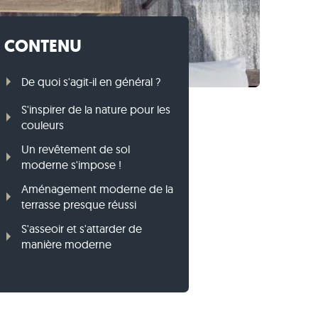
Bordures en pierre calcaire
Vidéos
Bordures en gneiss
CONTENU
Bordures en basalte
De quoi s'agit-il en général ?
S'inspirer de la nature pour les
couleurs
Un revêtement de sol
moderne s'impose !
Aménagement moderne de la
terrasse presque réussi
S'asseoir et s'attarder de
manière moderne