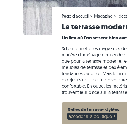
Carrelage en granite
Dalles en ardoise
Faire une réclamation & repasser commande
Salles de séjour
Carrelage
Dalles de
Blocs mar
Entrepris
Pierre cal
Page d'accueil
Magazine
Idee
Carrelage en quartzite
Dalles en pierre calcaire
Modifier la commande & annuler
Tour panoramique
Carrelage
Dalles be
Blocs mar
Marbre
La terrasse moder
Carrelage en marbre
Dalles en marbre
Envoi d'échantillon
Aménagement du jardin
Carrelage
Dalles gri
Blocs mar
Quartzite
Carrelage antique
Dalles en quartzite
Livraison & Transport
Styles d'habitat
Carrelage
Grès
Un lieu où l'on se sent bien 
Carrelage de mosaique
Dalles en gneiss
Impressions des clients
Ardoise
Si l'on feuillette les magazines 
Parement
Dalles en basalte
Vidéos
Travertin
matière d'aménagement et de de
que pour la terrasse moderne, le 
Dalles polygonales
meubles de terrasse et des éléme
Margelles de piscine
tendances outdoor. Mais le mini
d'objectivité ! Le coin de verdu
confortable. En outre, les matér
trouvent leur place sur la terrass
Dalles de terrasse stylées
accéder à la boutique