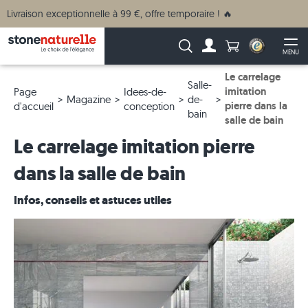
Livraison exceptionnelle à 99 €, offre temporaire ! 🔥
Anzahl Produkte
Recherche :
MENU
Vers le compte
Ouv
Le carrelage
Salle-
imitation
Page
Idees-de-
Magazine
de-
pierre dans la
d'accueil
conception
bain
salle de bain
Le carrelage imitation pierre
dans la salle de bain
Infos, conseils et astuces utiles