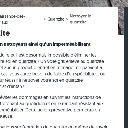
 salle de bain
 3 cm d'épaisseur
ches en travertin
e
caire
Pavés en travertin
Murets en grès
Nettoyage des dalles de terrasse
Nettoyer le
aissance-des-
 blanc
iges
ches en gneiss
Pavés en pierre calcaire
Murets en travertin
Quartzite
quartzite
riaux
 beige
ses
ches en pierre calcaire
Pavés en quartzite
Murets en quartzite
ite
 gris
Pavés en gneiss
Murets en gneiss
ien nettoyants ainsi qu’un imperméabilisant
Pavés rectangulaires
Parement
ire et il est désormais impossible d'éliminer les
tre sol en
quartzite
? Un voile gris enlève au quartzite
e et aucun produit d’entretien ménager ne parvient à
as, vous aurez besoin de l'aide d’un spécialiste… ou
r réussir à nettoyer votre sol en quartzite
lat d’antan !
’éviter les dommages en suivant les instructions de
entretenant au quotidien et en le rendant résistant aux
perméabiliser. Cette action préventive permettra en
ûteuse.
rmations sur l’entretien du quartzite ou même de savoir