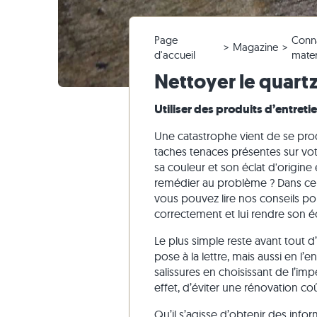
Carrelage en granite
Dalles en ardoise
Faire une réclamation & repasser commande
Salles de séjour
Carrelage
Dalles de
Blocs mar
Entrepris
Pierre cal
Page
Conn
Carrelage en quartzite
Dalles en pierre calcaire
Modifier la commande & annuler
Tour panoramique
Carrelage
Dalles be
Blocs mar
Marbre
Magazine
d'accueil
mate
Carrelage en marbre
Dalles en marbre
Envoi d'échantillon
Aménagement du jardin
Carrelage
Dalles gri
Blocs mar
Quartzite
Nettoyer le quartz
Carrelage antique
Dalles en quartzite
Livraison & Transport
Styles d'habitat
Carrelage
Grès
Utiliser des produits d’entret
Carrelage de mosaique
Dalles en gneiss
Impressions des clients
Ardoise
Parement
Dalles en basalte
Vidéos
Travertin
Une catastrophe vient de se produ
taches tenaces présentes sur vo
Dalles polygonales
sa couleur et son éclat d'origin
Margelles de piscine
remédier au problème ? Dans ce c
vous pouvez lire nos conseils pou
correctement et lui rendre son éc
Le plus simple reste avant tout d
pose à la lettre, mais aussi en l’
salissures en choisissant de l’im
effet, d’éviter une rénovation co
Qu’il s’agisse d’obtenir des info