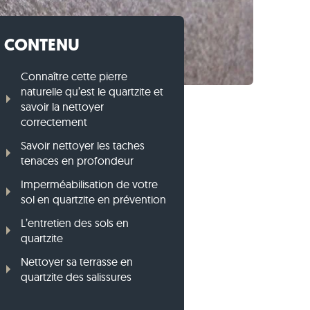
Bordures en pierre calcaire
Vidéos
Bordures en gneiss
CONTENU
Bordures en basalte
Connaître cette pierre
naturelle qu’est le quartzite et
savoir la nettoyer
correctement
Savoir nettoyer les taches
tenaces en profondeur
Imperméabilisation de votre
sol en quartzite en prévention
L’entretien des sols en
quartzite
Nettoyer sa terrasse en
quartzite des salissures