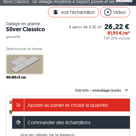
Silver Classico : un dallage moderne à l'aspect poivre et sel
voir l'échantillon
Video
Dallage en granite
26,22 €
À partir de 0,32 m²
Silver Classico
81,95
€/m²
grenaillé
TVA 20% incluse
Sélectionner le format :
40×80×3 cm
Voir info – emballage/poids
Délais de livraison : régulièrement mis à jour
Ajouter au panier et choisir la quantité
2 - 3 semaines
jusqu'à 15,36 m² (en
réapprovisionnement)
Commander des échantillons
Frais de livraison de 99€. Prix TTC (TVA 20 %)
Voir les détails de la livraison