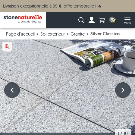
Livraison exceptionnelle à 99 €, offre temporaire ! 🔥
Anzahl Produkte
Recherche :
MENU
Vers le compte
Ouv
Silver Classico
Page d'accueil
Sol extérieur
Granite
1
 / 
10