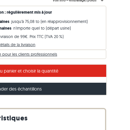
Voir info – emballage/poids
Bordures en pierre calcaire
Vidéos
son : régulièrement mis à jour
Bordures en gneiss
maines
jusqu'à 75,08 to (en réapprovisionnement)
Bordures en basalte
emaines
n'importe quel to (départ usine)
livraison de 99€. Prix TTC (TVA 20 %)
étails de la livraison
pour les clients professionnels
t : Briques Rio Dorado jaune : robustes & polyvalentes
u panier et choisir la quantité
er des échantillons
ristiques