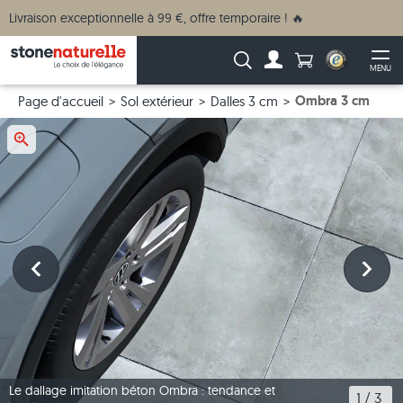
Livraison exceptionnelle à 99 €, offre temporaire ! 🔥
Anzahl Produkte
Recherche :
MENU
Vers le compte
Ouv
Ombra 3 cm
Page d'accueil
Sol extérieur
Dalles 3 cm
Le dallage imitation béton Ombra : tendance et
1
 / 
3