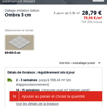
extrêmement résistant
Dallage imitation béton
28,79 €
À partir de 0,36 m²
Ombra 3 cm
79,96
€/m²
-
TVA 20% incluse
Sélectionner le format :
60×60×3 cm
Voir info – emballage/poids
Délais de livraison : régulièrement mis à jour
2 - 3 semaines
jusqu'à 1198,44 m² (en
réapprovisionnement)
14 - 15 semaines
n'importe quel m² (départ usine)
Ajouter au panier et choisir la quantité
Frais de livraison de 99€. Prix TTC (TVA 20 %)
Voir les détails de la livraison