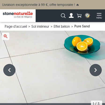
Livraison exceptionnelle à 99 €, offre temporaire ! 🔥
Anzahl Produkte
Recherche :
MENU
Vers le compte
Ouv
Pure Sand
Page d'accueil
Sol intérieur
Effet béton
1
 / 
3