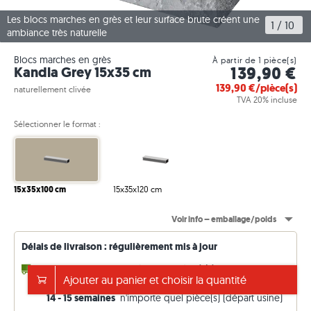
Les blocs marches en grès et leur surface brute créent une
1
 / 
10
ambiance très naturelle
Blocs marches en grès
À partir de 1 pièce(s)
139,90 €
Kandla Grey 15x35 cm
139,90
€/pièce(s)
naturellement clivée
TVA 20% incluse
Sélectionner le format :
15x35x100 cm
15x35x120 cm
Voir info – emballage/poids
Délais de livraison : régulièrement mis à jour
2 - 3 semaines
jusqu'à 133,00 pièce(s) (en
Ajouter au panier et choisir la quantité
réapprovisionnement)
14 - 15 semaines
n'importe quel pièce(s) (départ usine)