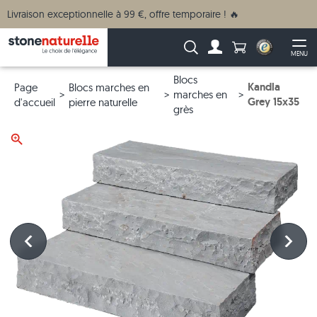
Livraison exceptionnelle à 99 €, offre temporaire ! 🔥
Anzahl Produkte
Recherche :
MENU
Vers le compte
Ouv
Blocs
Kandla
Page
Blocs marches en
marches en
Grey 15x35
d'accueil
pierre naturelle
grès