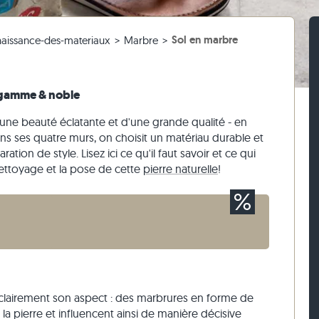
 salle de bain
 3 cm d'épaisseur
ches en travertin
e
caire
Pavés en travertin
Murets en grès
Nettoyage des dalles de terrasse
Sol en marbre
aissance-des-materiaux
Marbre
 blanc
iges
ches en gneiss
Pavés en pierre calcaire
Murets en travertin
 beige
ses
ches en pierre calcaire
Pavés en quartzite
Murets en quartzite
 gris
Pavés en gneiss
Murets en gneiss
 gamme & noble
Pavés rectangulaires
Parement
'une beauté éclatante et d'une grande qualité - en
s ses quatre murs, on choisit un matériau durable et
ion de style. Lisez ici ce qu'il faut savoir et ce qui
 nettoyage et la pose de cette
pierre naturelle
!
clairement son aspect : des marbrures en forme de
 la pierre et influencent ainsi de manière décisive